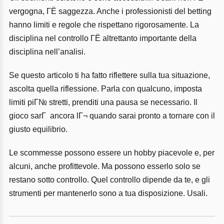
vergogna, ГЁ saggezza. Anche i professionisti del betting
hanno limiti e regole che rispettano rigorosamente. La
disciplina nel controllo ГЁ altrettanto importante della
disciplina nell’analisi.
Se questo articolo ti ha fatto riflettere sulla tua situazione,
ascolta quella riflessione. Parla con qualcuno, imposta
limiti piГ№ stretti, prenditi una pausa se necessario. Il
gioco sarГ ancora lГ¬ quando sarai pronto a tornare con il
giusto equilibrio.
Le scommesse possono essere un hobby piacevole e, per
alcuni, anche profittevole. Ma possono esserlo solo se
restano sotto controllo. Quel controllo dipende da te, e gli
strumenti per mantenerlo sono a tua disposizione. Usali.