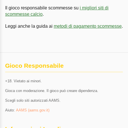
Il gioco responsabile scommesse su
i migliori siti di
scommesse calcio
.
Leggi anche la guida ai
metodi di pagamento scommesse
.
Gioco Responsabile
+18. Vietato ai minori.
Gioca con moderazione. Il gioco può creare dipendenza.
Scegli solo siti autorizzati AAMS.
Aiuto:
AAMS (aams.gov.it)