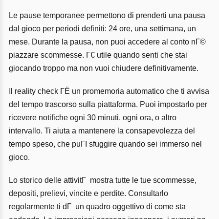
Le pause temporanee permettono di prenderti una pausa
dal gioco per periodi definiti: 24 ore, una settimana, un
mese. Durante la pausa, non puoi accedere al conto nГ©
piazzare scommesse. Г€ utile quando senti che stai
giocando troppo ma non vuoi chiudere definitivamente.
Il reality check ГЁ un promemoria automatico che ti avvisa
del tempo trascorso sulla piattaforma. Puoi impostarlo per
ricevere notifiche ogni 30 minuti, ogni ora, o altro
intervallo. Ti aiuta a mantenere la consapevolezza del
tempo speso, che puГІ sfuggire quando sei immerso nel
gioco.
Lo storico delle attivitГ mostra tutte le tue scommesse,
depositi, prelievi, vincite e perdite. Consultarlo
regolarmente ti dГ un quadro oggettivo di come sta