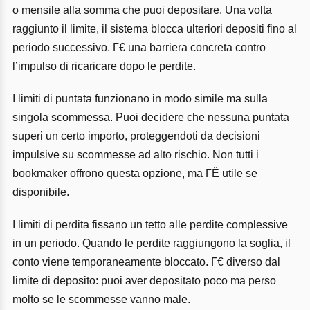
o mensile alla somma che puoi depositare. Una volta
raggiunto il limite, il sistema blocca ulteriori depositi fino al
periodo successivo. Г€ una barriera concreta contro
l’impulso di ricaricare dopo le perdite.
I limiti di puntata funzionano in modo simile ma sulla
singola scommessa. Puoi decidere che nessuna puntata
superi un certo importo, proteggendoti da decisioni
impulsive su scommesse ad alto rischio. Non tutti i
bookmaker offrono questa opzione, ma ГЁ utile se
disponibile.
I limiti di perdita fissano un tetto alle perdite complessive
in un periodo. Quando le perdite raggiungono la soglia, il
conto viene temporaneamente bloccato. Г€ diverso dal
limite di deposito: puoi aver depositato poco ma perso
molto se le scommesse vanno male.