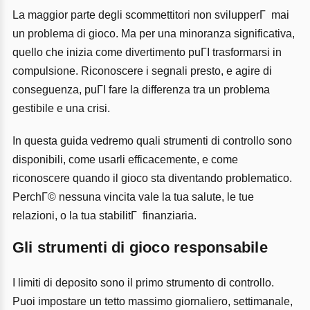
La maggior parte degli scommettitori non svilupperГ mai
un problema di gioco. Ma per una minoranza significativa,
quello che inizia come divertimento puГІ trasformarsi in
compulsione. Riconoscere i segnali presto, e agire di
conseguenza, puГІ fare la differenza tra un problema
gestibile e una crisi.
In questa guida vedremo quali strumenti di controllo sono
disponibili, come usarli efficacemente, e come
riconoscere quando il gioco sta diventando problematico.
PerchГ© nessuna vincita vale la tua salute, le tue
relazioni, o la tua stabilitГ finanziaria.
Gli strumenti di gioco responsabile
I limiti di deposito sono il primo strumento di controllo.
Puoi impostare un tetto massimo giornaliero, settimanale,