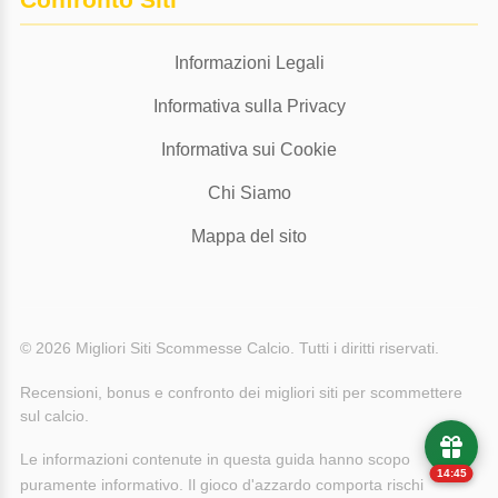
Informazioni Legali
Informativa sulla Privacy
Informativa sui Cookie
Chi Siamo
Mappa del sito
© 2026 Migliori Siti Scommesse Calcio. Tutti i diritti riservati.
Recensioni, bonus e confronto dei migliori siti per scommettere
sul calcio.
Le informazioni contenute in questa guida hanno scopo
14:45
puramente informativo. Il gioco d'azzardo comporta rischi