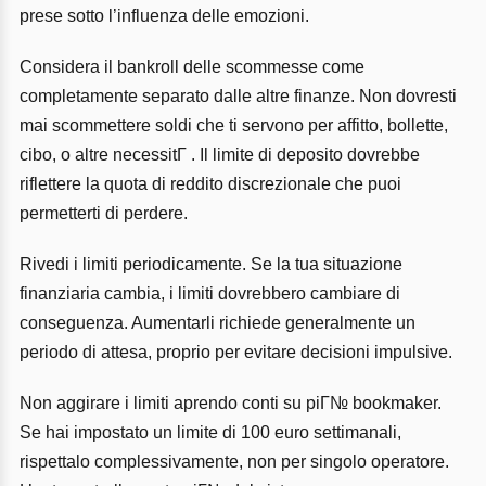
prese sotto l’influenza delle emozioni.
Considera il bankroll delle scommesse come
completamente separato dalle altre finanze. Non dovresti
mai scommettere soldi che ti servono per affitto, bollette,
cibo, o altre necessitГ . Il limite di deposito dovrebbe
riflettere la quota di reddito discrezionale che puoi
permetterti di perdere.
Rivedi i limiti periodicamente. Se la tua situazione
finanziaria cambia, i limiti dovrebbero cambiare di
conseguenza. Aumentarli richiede generalmente un
periodo di attesa, proprio per evitare decisioni impulsive.
Non aggirare i limiti aprendo conti su piГ№ bookmaker.
Se hai impostato un limite di 100 euro settimanali,
rispettalo complessivamente, non per singolo operatore.