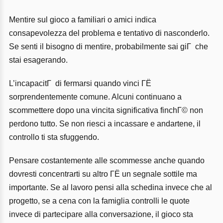
Mentire sul gioco a familiari o amici indica
consapevolezza del problema e tentativo di nasconderlo.
Se senti il bisogno di mentire, probabilmente sai giГ che
stai esagerando.
L’incapacitГ di fermarsi quando vinci ГЁ
sorprendentemente comune. Alcuni continuano a
scommettere dopo una vincita significativa finchГ© non
perdono tutto. Se non riesci a incassare e andartene, il
controllo ti sta sfuggendo.
Pensare costantemente alle scommesse anche quando
dovresti concentrarti su altro ГЁ un segnale sottile ma
importante. Se al lavoro pensi alla schedina invece che al
progetto, se a cena con la famiglia controlli le quote
invece di partecipare alla conversazione, il gioco sta